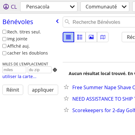
CL
Pensacola
Communauté
Bénévoles
Rech. titres seul.
Réc
Img jointe
Affiché auj.
cacher les doublons
MILES DE L’EMPLACEMENT

Aucun résultat local trouvé. En 
utiliser la carte...
Free Summer Nape Shave Or
Réinit
appliquer
NEED ASSISTANCE TO SHIP 
Scorekeepers for 2-day Go