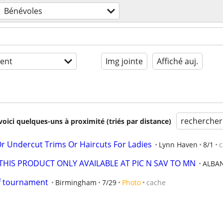
Bénévoles
ent
Img jointe
Affiché auj.
rechercher
voici quelques-uns à proximité (triés par distance)
 Undercut Trims Or Haircuts For Ladies
Lynn Haven
8/1
c
THIS PRODUCT ONLY AVAILABLE AT PIC N SAV TO MN
ALBA
lf tournament
Birmingham
7/29
Photo
cache