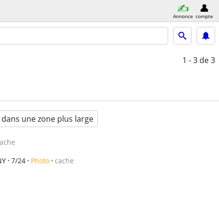
Annonce
compte
1 - 3
de 3
 dans une zone plus large
ache
NY
7/24
Photo
cache