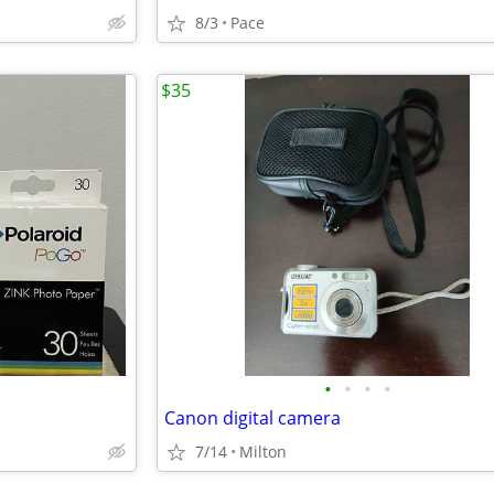
8/3
Pace
$35
•
•
•
•
Canon digital camera
7/14
Milton