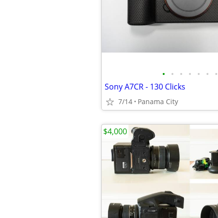
•
•
•
•
•
•
•
Sony A7CR - 130 Clicks
7/14
Panama City
$4,000