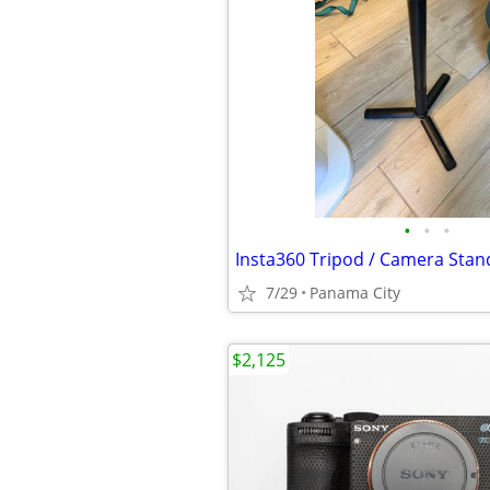
•
•
•
Insta360 Tripod / Camera Stan
7/29
Panama City
$2,125