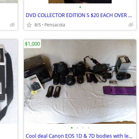
•
DVD COLLECTOR EDITION S $20 EACH OVER 100 TITLES
8/5
Pensacola
$1,000
•
•
•
•
Cool deal Canon EOS 1D & 7D bodies with lenses