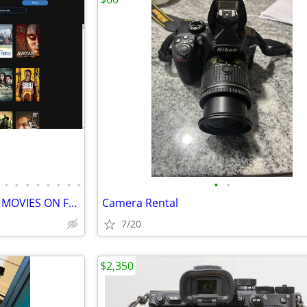
•
•
•
•
•
•
•
•
•
•
OWN 787 BRAND NEW DIGITAL MOVIES ON FANDANGO (PRICE REDUCED)
Camera Rental
7/20
$2,350