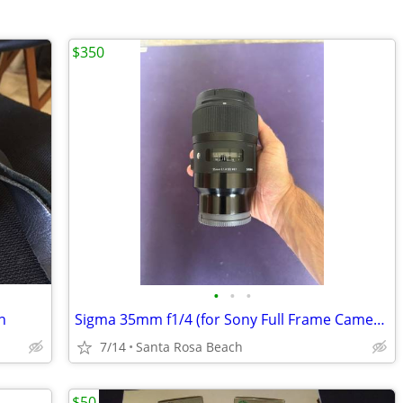
$350
•
•
•
n
Sigma 35mm f1/4 (for Sony Full Frame Cameras)
7/14
Santa Rosa Beach
$50