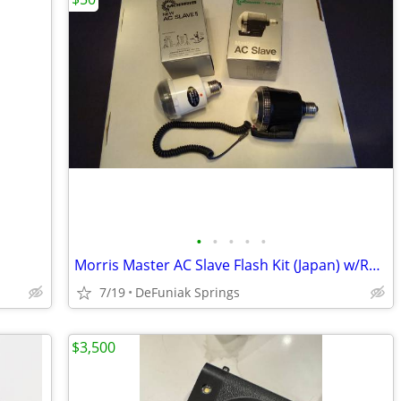
•
•
•
•
•
Morris Master AC Slave Flash Kit (Japan) w/Rare Sync Cord
7/19
DeFuniak Springs
$3,500