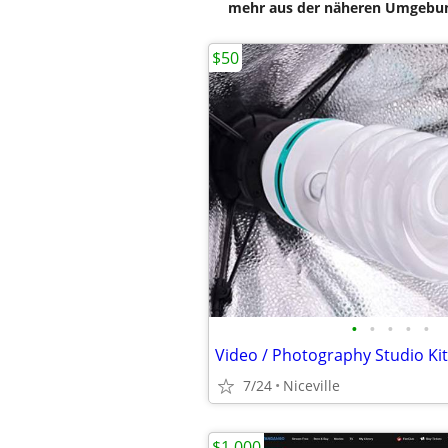
mehr aus der näheren Umgebung
$50
•
•
•
•
•
Video / Photography Studio Kit
7/24
Niceville
$1,000