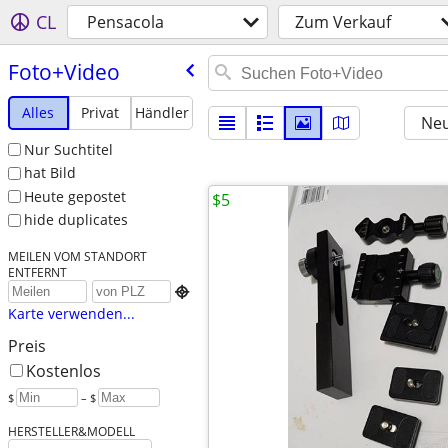
CL
Pensacola
Zum Verkauf
Foto+Video
Alles
Privat
Händler
Neu
Nur Suchtitel
hat Bild
Heute gepostet
$5
hide duplicates
MEILEN VOM STANDORT
ENTFERNT

Karte verwenden...
Preis
Kostenlos
$
– $
HERSTELLER&MODELL