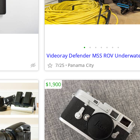
•
•
•
•
•
•
•
7/25
Panama City
$1,900