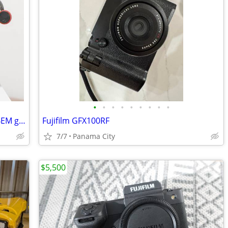
•
•
•
•
•
•
•
•
•
Sony a7V Mirrorless Camera with VG-C4EM grip
Fujifilm GFX100RF
7/7
Panama City
$5,500