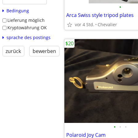
•
Bedingung
Arca Swiss style tripod plates
Lieferung möglich
vor 4 Std.
Chevalier
Kryptowährung OK
sprache des postings
$20
zurück
bewerben
•
•
•
Polaroid Joy Cam