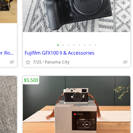
•
•
•
•
•
•
•
•
Videoray Defender MSS ROV Underwater Robotic Vehicle w/ Sonar
Fujifilm GFX100 II & Accessories
7/25
Panama City
$5,500