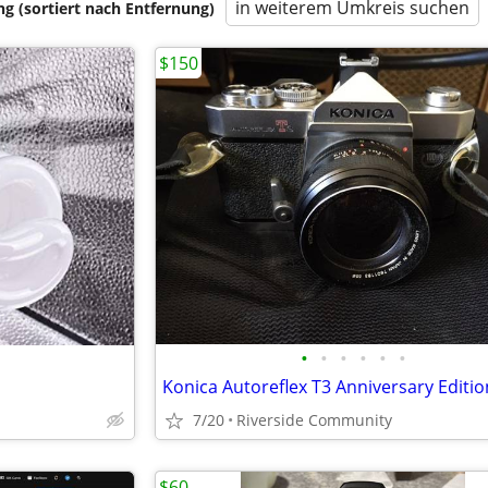
in weiterem Umkreis suchen
 (sortiert nach Entfernung)
$150
•
•
•
•
•
•
Konica Autoreflex T3 Anniversary Editio
7/20
Riverside Community
$60