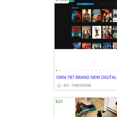
•
•
•
•
•
•
•
•
•
•
•
•
•
•
•
•
8/5
THEODORE
$20