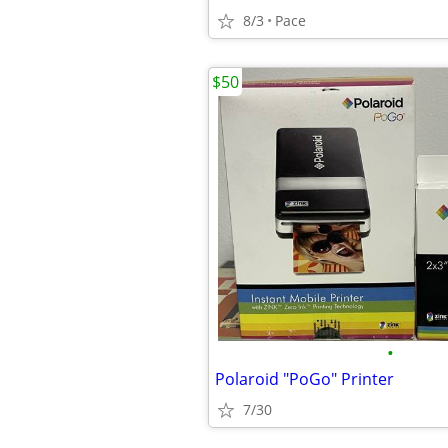
8/3
Pace
$50
•
Polaroid "PoGo" Printer
7/30