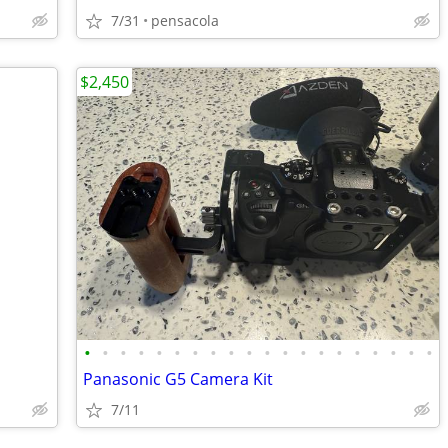
7/31
pensacola
$2,450
•
•
•
•
•
•
•
•
•
•
•
•
•
•
•
•
•
•
•
•
Panasonic G5 Camera Kit
7/11