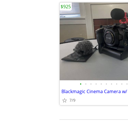
$925
•
•
•
•
•
•
•
•
•
•
7/9