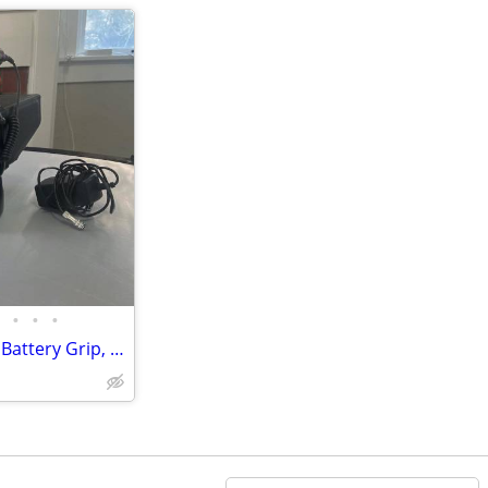
•
•
•
Blackmagic Cinema Camera w/ Battery Grip, Monitor Hood, Top Plate, Mic