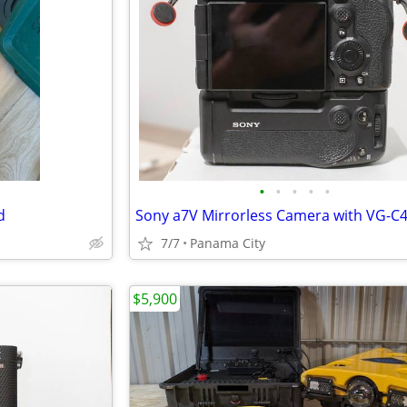
•
•
•
•
•
d
7/7
Panama City
$5,900