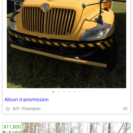
•
•
•
•
•
•
Alison transmission
8/5
Flomaton
$11,800