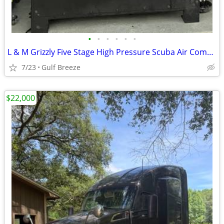
•
•
•
•
•
•
L & M Grizzly Five Stage High Pressure Scuba Air Compressor
7/23
Gulf Breeze
$22,000