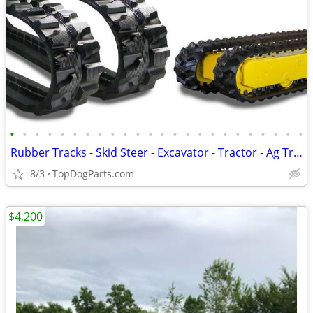
•
•
•
•
•
•
•
•
•
•
•
•
•
•
•
•
•
•
•
•
•
•
•
•
Rubber Tracks - Skid Steer - Excavator - Tractor - Ag Track
8/3
TopDogParts.com
$4,200