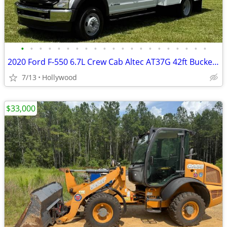
•
•
•
•
•
•
•
•
•
•
•
•
•
•
•
•
•
•
•
•
•
2020 Ford F-550 6.7L Crew Cab Altec AT37G 42ft Bucket Truck
7/13
Hollywood
$33,000