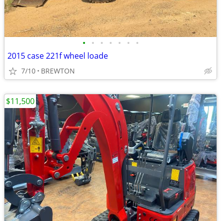
•
•
•
•
•
•
•
2015 case 221f wheel loade
7/10
BREWTON
$11,500