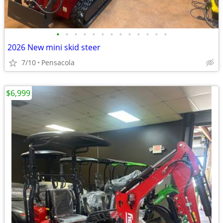
•
•
•
•
•
•
•
•
•
•
•
•
•
2026 New mini skid steer
7/10
Pensacola
$6,999