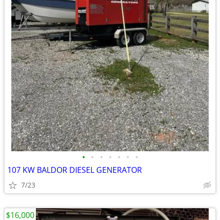
•
•
•
•
•
•
•
107 KW BALDOR DIESEL GENERATOR
7/23
$16,000