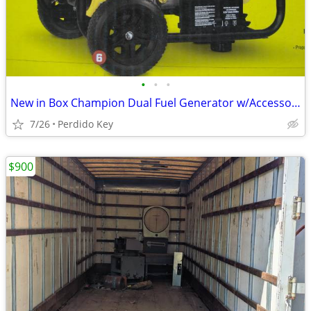
•
•
•
New in Box Champion Dual Fuel Generator w/Accessories
7/26
Perdido Key
$900