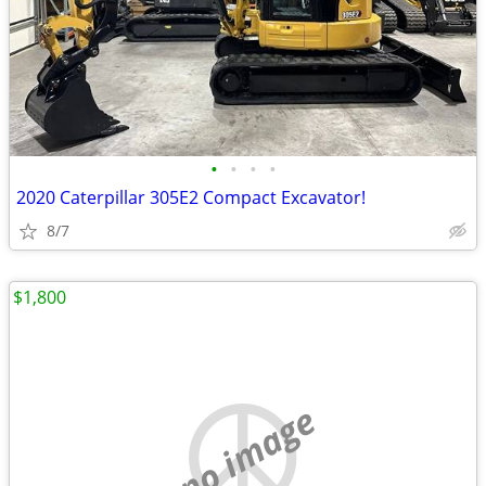
•
•
•
•
2020 Caterpillar 305E2 Compact Excavator!
8/7
$1,800
no image