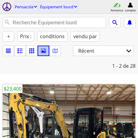
Pensacola
Équipement lourd
Annonce
compte
+
Prix :
conditions
vendu par
Récent
1 - 2
de 28
$23,400