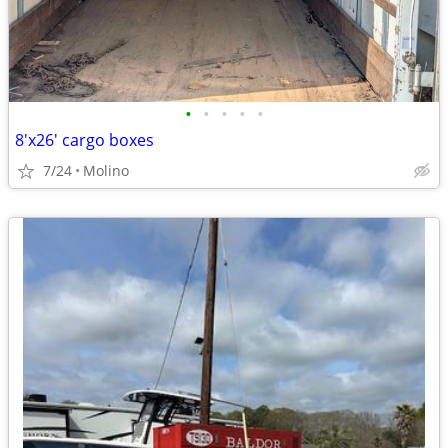
•
•
•
•
•
8'x26' cargo boxes
7/24
Molino