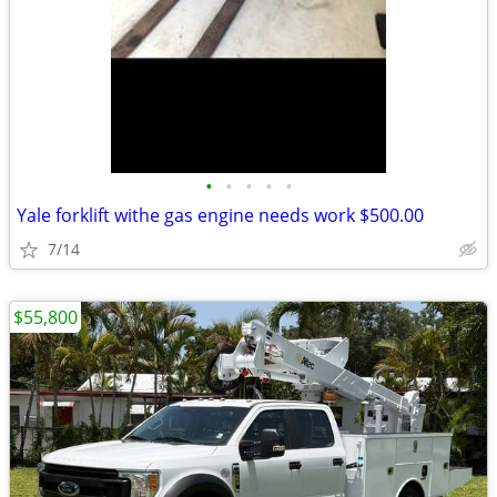
•
•
•
•
•
Yale forklift withe gas engine needs work $500.00
7/14
$55,800