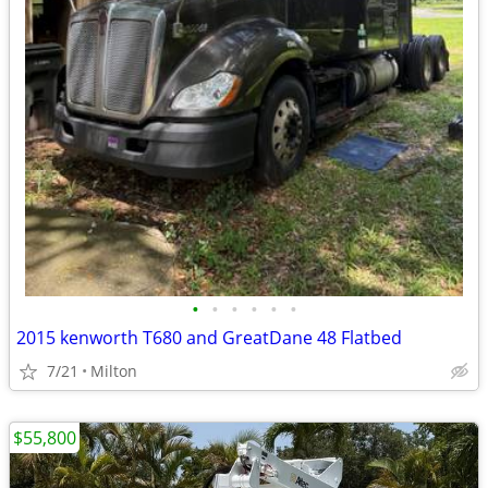
•
•
•
•
•
•
2015 kenworth T680 and GreatDane 48 Flatbed
7/21
Milton
$55,800