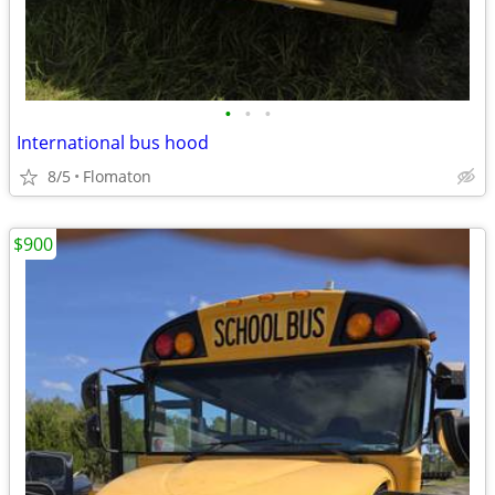
•
•
•
International bus hood
8/5
Flomaton
$900