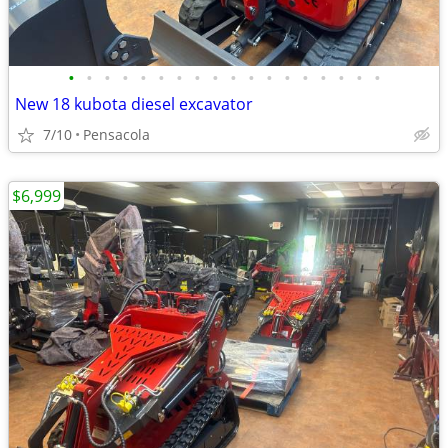
•
•
•
•
•
•
•
•
•
•
•
•
•
•
•
•
•
•
New 18 kubota diesel excavator
7/10
Pensacola
$6,999