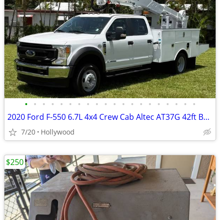
•
•
•
•
•
•
•
•
•
•
•
•
•
•
•
•
•
•
•
•
2020 Ford F-550 6.7L 4x4 Crew Cab Altec AT37G 42ft Bucket Truck
7/20
Hollywood
$250