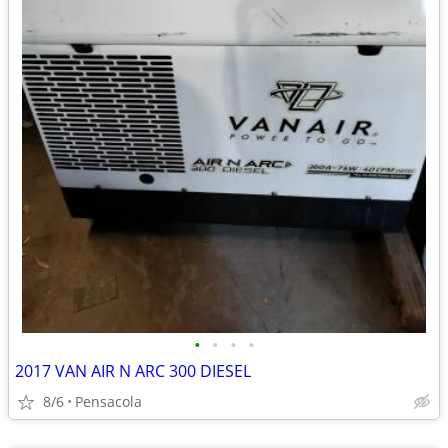
•
•
•
•
2017 VAN AIR N ARC 300 DIESEL
8/6
Pensacola