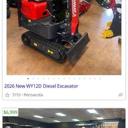
•
•
•
•
•
•
•
•
•
•
•
•
•
•
•
2026 New WY12D Diesel Excavator
7/10
Pensacola
$6,999