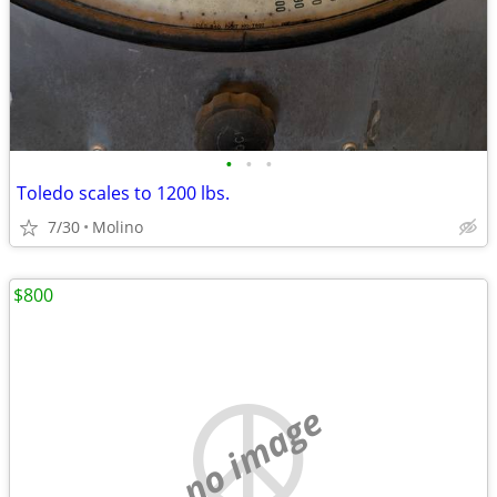
•
•
•
Toledo scales to 1200 lbs.
7/30
Molino
$800
no image