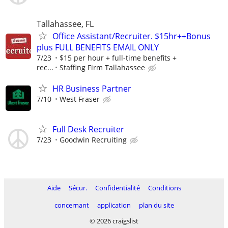
Tallahassee, FL
Office Assistant/Recruiter. $15hr++Bonus
plus FULL BENEFITS EMAIL ONLY
7/23
$15 per hour + full-time benefits +
rec...
Staffing Firm Tallahassee
HR Business Partner
7/10
West Fraser
Full Desk Recruiter
7/23
Goodwin Recruiting
Aide
Sécur.
Confidentialité
Conditions
concernant
application
plan du site
© 2026 craigslist