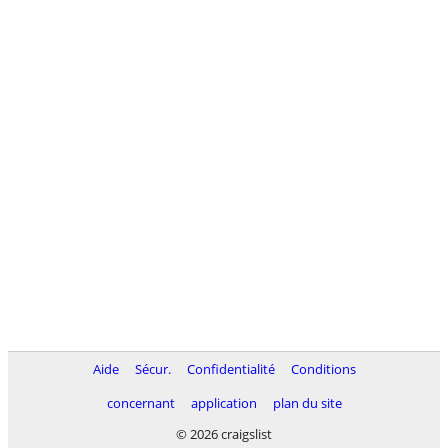
Aide
Sécur.
Confidentialité
Conditions
concernant
application
plan du site
© 2026 craigslist