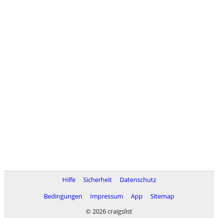
Hilfe
Sicherheit
Datenschutz
Bedingungen
Impressum
App
Sitemap
© 2026 craigslist