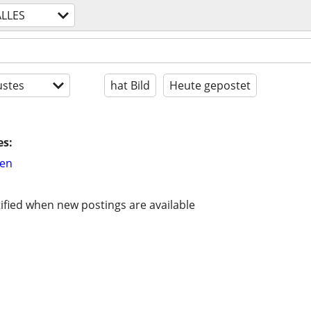
ALLES
stes
hat Bild
Heute gepostet
es:
hen
ified when new postings are available