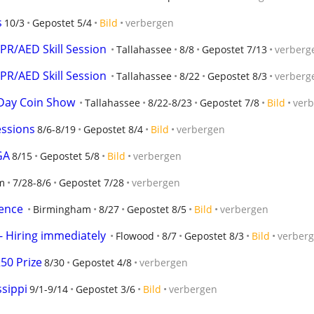
s
10/3
Gepostet 5/4
Bild
verbergen
CPR/AED Skill Session
Tallahassee
8/8
Gepostet 7/13
verberg
CPR/AED Skill Session
Tallahassee
8/22
Gepostet 8/3
verberg
 Day Coin Show
Tallahassee
8/22-8/23
Gepostet 7/8
Bild
ver
essions
8/6-8/19
Gepostet 8/4
Bild
verbergen
GA
8/15
Gepostet 5/8
Bild
verbergen
m
7/28-8/6
Gepostet 7/28
verbergen
ence
Birmingham
8/27
Gepostet 8/5
Bild
verbergen
 Hiring immediately
Flowood
8/7
Gepostet 8/3
Bild
verber
50 Prize
8/30
Gepostet 4/8
verbergen
ssippi
9/1-9/14
Gepostet 3/6
Bild
verbergen