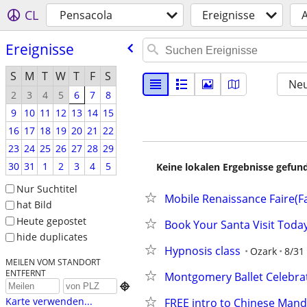
CL
Pensacola
Ereignisse
Ereignisse
S
M
T
W
T
F
S
Neu
2
3
4
5
6
7
8
9
10
11
12
13
14
15
16
17
18
19
20
21
22
23
24
25
26
27
28
29
30
31
1
2
3
4
5
Keine lokalen Ergebnisse gefund
Nur Suchtitel
Mobile Renaissance Faire(Fa
hat Bild
Heute gepostet
Book Your Santa Visit Today 
hide duplicates
Hypnosis class
Ozark
8/31
MEILEN VOM STANDORT
ENTFERNT
Montgomery Ballet Celebrat

Karte verwenden...
FREE intro to Chinese Mand