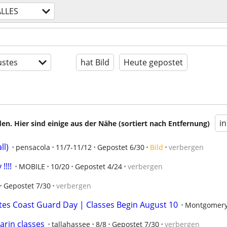
ALLES
stes
hat Bild
Heute gepostet
i
en. Hier sind einige aus der Nähe (sortiert nach Entfernung)
ll)
pensacola
11/7-11/12
Gepostet 6/30
Bild
verbergen
!!!!
MOBILE
10/20
Gepostet 4/24
verbergen
Gepostet 7/30
verbergen
es Coast Guard Day | Classes Begin August 10
Montgomer
arin classes
tallahassee
8/8
Gepostet 7/30
verbergen