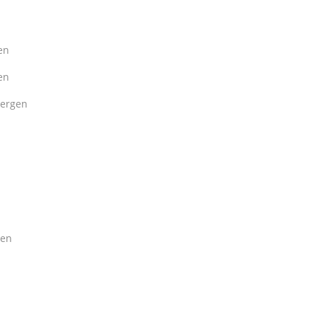
en
en
bergen
gen