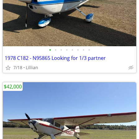
•
•
•
•
•
•
•
•
1978 C182 - N95865 Looking for 1/3 partner
7/18
Lillian
$42,000