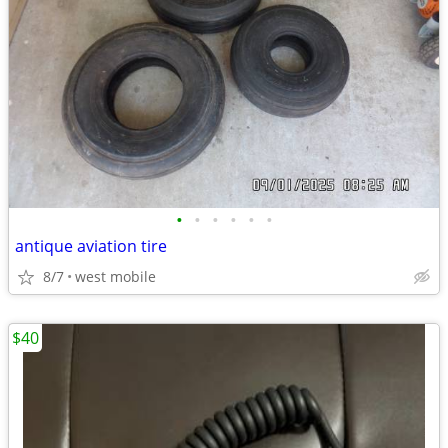
•
•
•
•
•
•
antique aviation tire
8/7
west mobile
$40