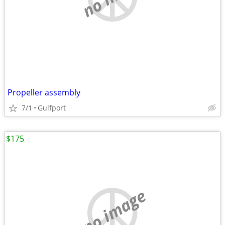
Propeller assembly
7/1
Gulfport
$175
no image