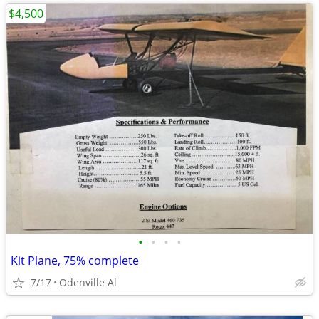
$4,500
•
•
•
•
Kit Plane, 75% complete
7/17
Odenville Al