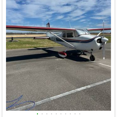
•
•
•
•
•
•
•
•
•
•