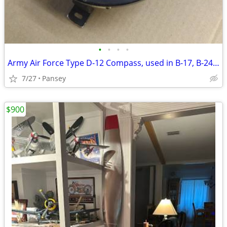
•
•
•
•
Army Air Force Type D-12 Compass, used in B-17, B-24, B-29
7/27
Pansey
$900