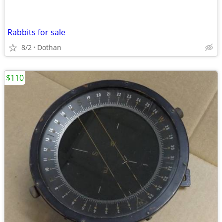
Rabbits for sale
8/2
Dothan
$110