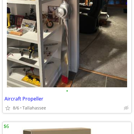
•
Aircraft Propeller
8/6
Tallahassee
$6