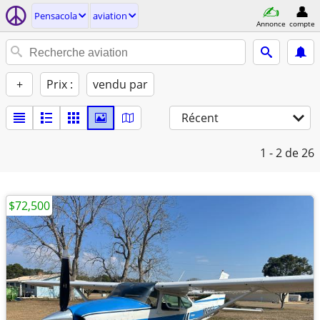
Pensacola
aviation
Annonce
compte
+
Prix :
vendu par
Récent
1 - 2
de 26
$72,500