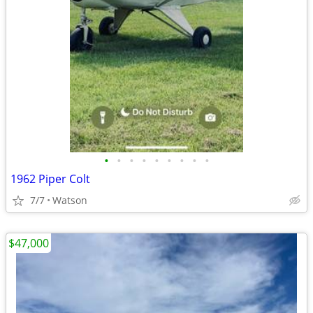
•
•
•
•
•
•
•
•
•
1962 Piper Colt
7/7
Watson
$47,000