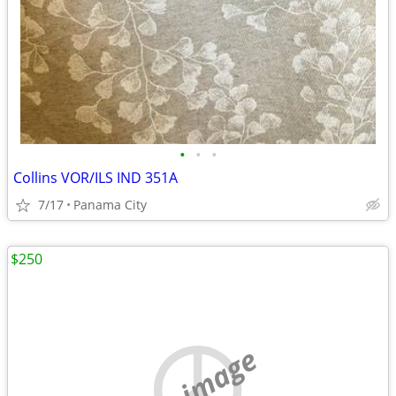
•
•
•
Collins VOR/ILS IND 351A
7/17
Panama City
$250
no image