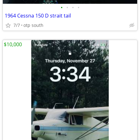
•
•
•
•
1964 Cessna 150 D strait tail
7/7
otp south
$10,000