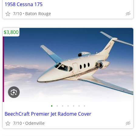
1958 Cessna 175
7/10
Baton Rouge
$3,800
•
•
•
•
•
•
•
BeechCraft Premier Jet Radome Cover
7/10
Odenville