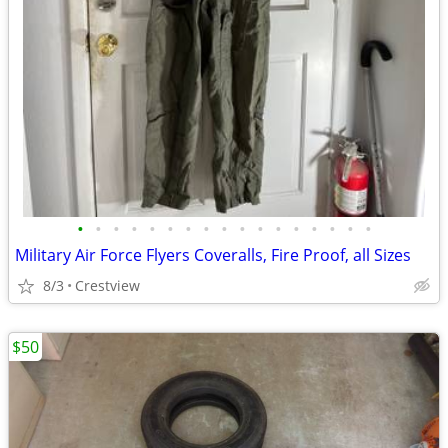
•
•
•
•
•
•
•
•
•
•
•
•
•
•
•
•
•
Military Air Force Flyers Coveralls, Fire Proof, all Sizes
8/3
Crestview
$50