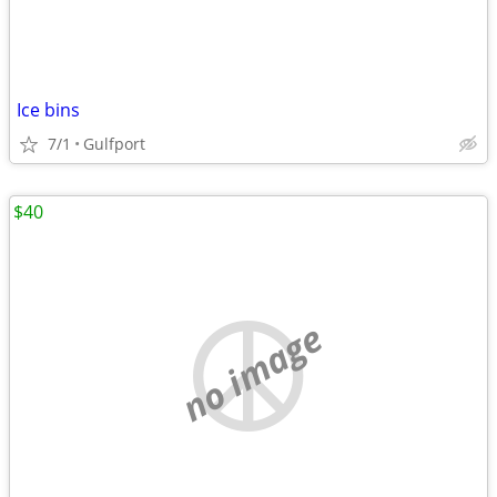
Ice bins
7/1
Gulfport
$40
no image