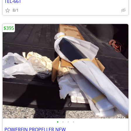
TEL-66T
8/1
$395
•
•
•
•
POWERFIN PROPELLER NEW