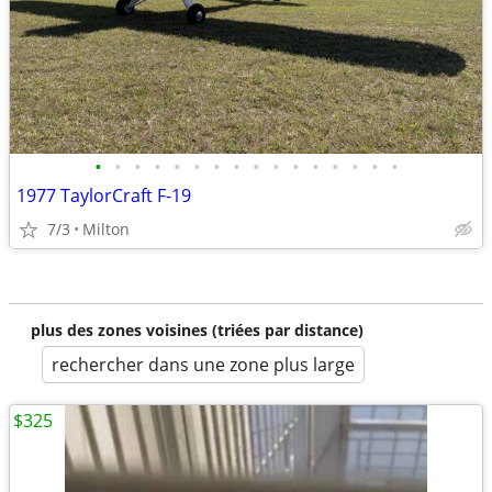
•
•
•
•
•
•
•
•
•
•
•
•
•
•
•
•
1977 TaylorCraft F-19
7/3
Milton
plus des zones voisines (triées par distance)
rechercher dans une zone plus large
$325