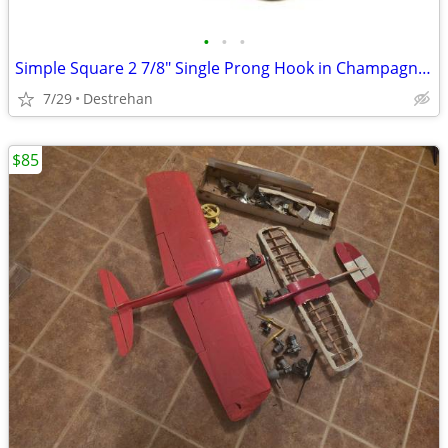
•
•
•
Simple Square 2 7/8" Single Prong Hook in Champagne Bronze
7/29
Destrehan
$85