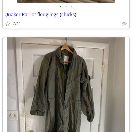
•
•
•
Quaker Parrot fledglings (chicks)
7/11