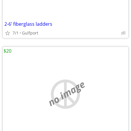
2-6’ fiberglass ladders
7/1
Gulfport
$20
no image