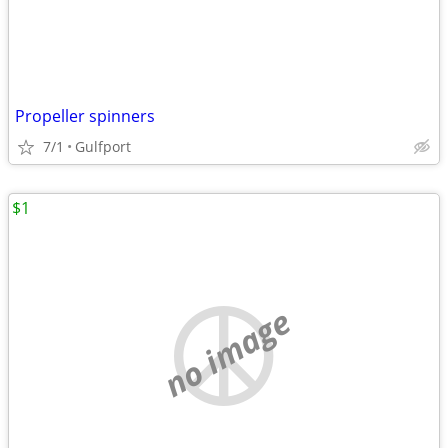
Propeller spinners
7/1
Gulfport
$1
no image